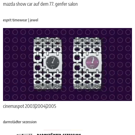
mazda show car auf dem 77. genfer salon
esprit timewear | jewel
cinemaspot 2003|2004|2005
darmstädter sezession