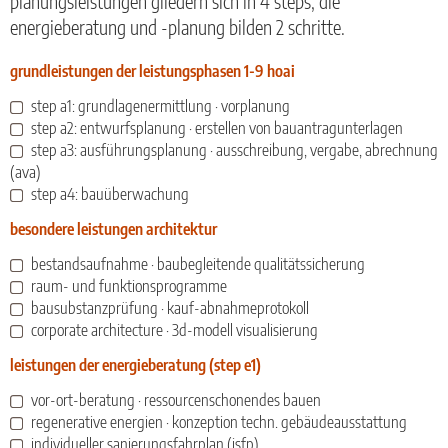
planungsleistungen gliedern sich in 4 steps, die
energieberatung und -planung bilden 2 schritte.
grundleistungen der leistungsphasen 1-9 hoai
step a1: grundlagenermittlung · vorplanung
step a2: entwurfsplanung · erstellen von bauantragunterlagen
step a3: ausführungsplanung · ausschreibung, vergabe, abrechnung
(ava)
step a4: bauüberwachung
besondere leistungen architektur
bestandsaufnahme · baubegleitende qualitätssicherung
raum- und funktionsprogramme
bausubstanzprüfung · kauf-abnahmeprotokoll
corporate architecture · 3d-modell visualisierung
leistungen der energieberatung (step e1)
vor-ort-beratung · ressourcenschonendes bauen
regenerative energien · konzeption techn. gebäudeausstattung
individueller sanierungsfahrplan (isfp)