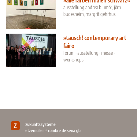
ausstellung andrea blumör, jörn
budesheim, margrit gehrhus
»tausch! contemporary art
fair«
forum · ausstellung · messe ·
workshops
zukunftssysteme
etzemüller + combre de sena gbr