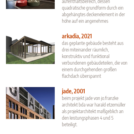
aufenthaltsbereich, dessen
quadratische grundform durch ein
abgehängtes deckenelement in der
höhe auf ein angenehmes
arkadia, 2021
das geplante gebäude besteht aus
drei miteinander räumlich,
konstruktiv und funktional
verbundenen gebäudeteilen, die von
einem durchgehenden großen
flachdach überspannt
jade, 2001
beim projekt jade von jo.franzke
architekt bda war harald etzemüller
als projektarchitekt maßgeblich an
den leistungsphasen 4 und 5
beteiligt.