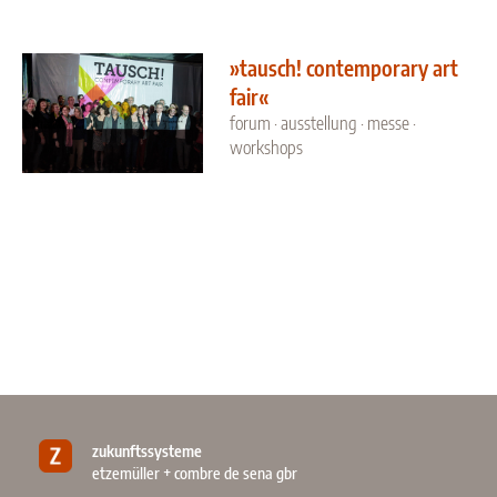
»tausch! contemporary art
fair«
forum · ausstellung · messe ·
workshops
zukunftssysteme
etzemüller + combre de sena gbr