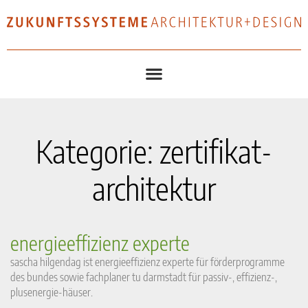
Kategorie: zertifikat-
architektur
energieeffizienz experte
sascha hilgendag ist energieeffizienz experte für förderprogramme
des bundes sowie fachplaner tu darmstadt für passiv-, effizienz-,
plusenergie-häuser.