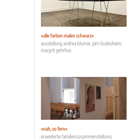
»alle farben malen schwarz«
ausstellung andrea blumör, jörn budesheim,
margrit gehrhus
»nah, so fern«
erweiterte familienzusammenstellung