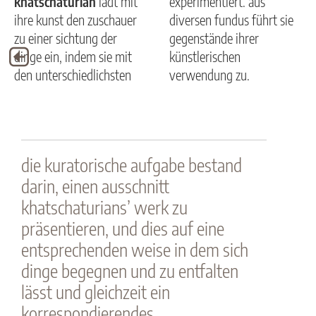
khatschaturian
lädt mit
experimentiert. aus
ihre kunst den zuschauer
diversen fundus führt sie
zu einer sichtung der
gegenstände ihrer
dinge ein, indem sie mit
künstlerischen
den unterschiedlichsten
verwendung zu.
die kuratorische aufgabe bestand
darin, einen ausschnitt
khatschaturians’ werk zu
präsentieren, und dies auf eine
entsprechenden weise in dem sich
dinge begegnen und zu entfalten
lässt und gleichzeit ein
korrespondierendes