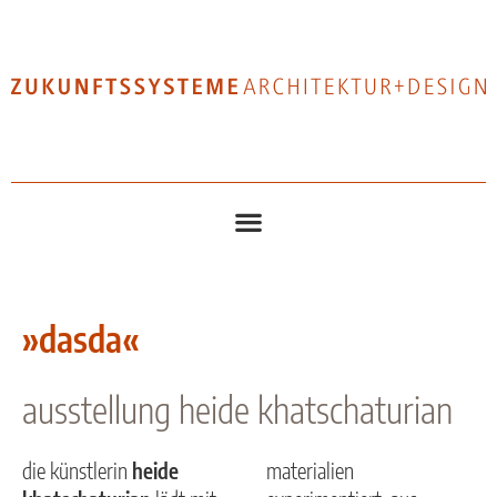
»dasda«
ausstellung heide khatschaturian
die künstlerin
heide
materialien