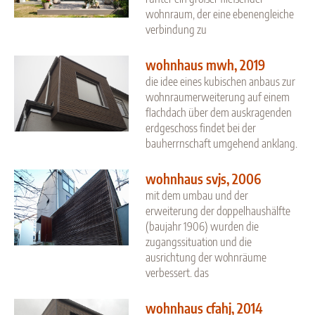
wohnraum, der eine ebenengleiche
verbindung zu
wohnhaus mwh, 2019
die idee eines kubischen anbaus zur
wohnraumerweiterung auf einem
flachdach über dem auskragenden
erdgeschoss findet bei der
bauherrnschaft umgehend anklang.
wohnhaus svjs, 2006
mit dem umbau und der
erweiterung der doppelhaushälfte
(baujahr 1906) wurden die
zugangssituation und die
ausrichtung der wohnräume
verbessert. das
wohnhaus cfahj, 2014