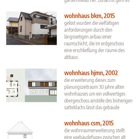
wohnhaus bkm, 2015
gelöst wurden die vielfältigen
anforderungen durch den
längsseitigen anbau einer
raumschicht, die im erdgeschoss
eine erschließung der räume des
altbaus
wohnhaus hjmn, 2002
die erweiterung dieses zum
planungszeitraum 30 jahre alten
wohnhauses um ein vollwertiges
obergeschoss anstelle des bisherigen
satteldachs lässt das gebäude
wohnhaus csm, 2015
die wohnraumerweiterung stellt
eine »gebäudefuge« zwischen alt