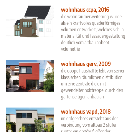
wohnhaus ccpa, 2016
die wohnraumerweiterung wurde
als ein kraftvolles quaderförmiges
volumen entwickelt, welches sich in
materialität und fassadengestaltung
deutlich vom altbau abhebt.
volumetrie
wohnhaus gerv, 2009
die doppelhaushälfte lebt von seiner
klassischen räumlichen distribution
um eine zentrale diele mit
gewendelter holztreppe. durch den
gartenseitigen anbau an
wohnhaus vapd, 2018
im erdgeschoss entsteht aus der
verbindung vom altbau 2 stufen
runter ein großer fließender