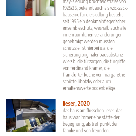
may-siedlung bruchfeldstraße von
1925/26, bekannt auch als »zickzack-
hausen«. für die siedlung besteht
seit 1995 ein denkmalpflegerischer
ensembleschutz, weshalb auch alle
innenräumlichen veränderungen
genehmigt werden mussten.
schutzziel ist hierbei u.a. die
sicherung originaler bausubstanz
wie z.b. die türzargen, die türgriffe
von ferdinand kramer, die
frankfurter küche von margarethe
schütte-lihotzky oder auch
erhaltenswerte bodenbeläge.
lieser, 2020
das haus am flüsschen lieser. das
haus war immer eine stätte der
begegnung, als treffpunkt der
familie und von freunden.