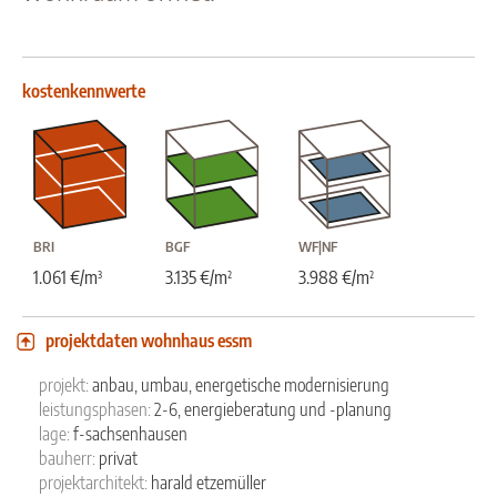
kostenkennwerte
BRI
BGF
WF|NF
³
²
²
1.061 €/m
3.135 €/m
3.988 €/m
projektdaten wohnhaus essm
projekt:
anbau, umbau, energetische modernisierung
leistungsphasen:
2-6, energieberatung und -planung
lage:
f-sachsenhausen
bauherr:
privat
projektarchitekt:
harald etzemüller