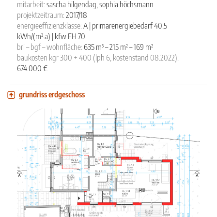
mitarbeit:
sascha hilgendag, sophia höchsmann
projektzeitraum:
2017/18
energieeffizienzklasse:
A | primärenergiebedarf 40,5
²
kWh/(m
·a) | kfw EH 70
³
²
²
bri – bgf – wohnfläche:
635 m
– 215 m
– 169 m
baukosten kgr 300 + 400 (lph 6, kostenstand 08.2022):
674.000 €
grundriss erdgeschoss