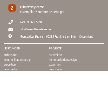
zukunftssysteme
etzemüller + combre de sena gbr
+49 69 56005910
info@zukunftssysteme.de
Ilbenstädter Straße 1, 60385 Frankfurt am Main | Deuschland
LEISTUNGEN
PROJEKTE
architektur
architektur
kommunikationsdesign
kommunikationsdesign
exposition
exposition
new media
new media
© 2022 – 2026
zukunftssysteme
etzemüller + combre de sena gbr. alle rechte vorbehalten.