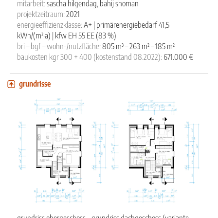
mitarbeit:
sascha hilgendag, bahij shoman
projektzeitraum:
2021
energieeffizienzklasse:
A+ | primärenergiebedarf 41,5
²
kWh/(m
·a) | kfw EH 55 EE (83 %)
³
²
²
bri – bgf – wohn-/nutzfläche:
805 m
– 263 m
– 185 m
baukosten kgr 300 + 400 (kostenstand 08.2022):
671.000 €
grundrisse