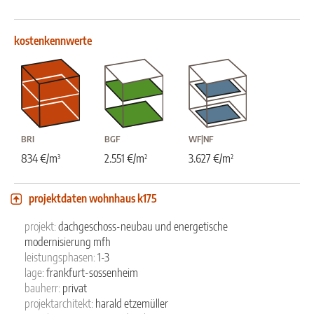
kostenkennwerte
BRI
BGF
WF|NF
³
²
²
834 €/m
2.551 €/m
3.627 €/m
projektdaten wohnhaus k175
projekt:
dachgeschoss-neubau und energetische
modernisierung mfh
leistungsphasen:
1-3
lage:
frankfurt-sossenheim
bauherr:
privat
projektarchitekt:
harald etzemüller