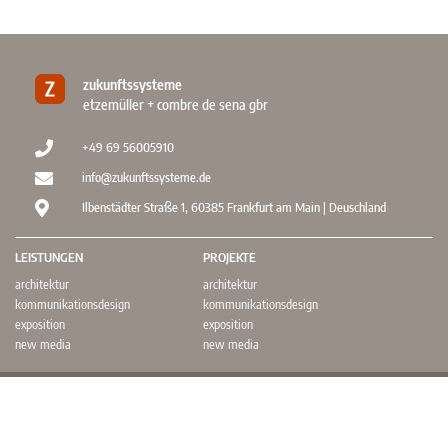
zukunftssysteme
etzemüller + combre de sena gbr
+49 69 56005910
info@zukunftssysteme.de
Ilbenstädter Straße 1, 60385 Frankfurt am Main | Deuschland
LEISTUNGEN
PROJEKTE
architektur
architektur
kommunikationsdesign
kommunikationsdesign
exposition
exposition
new media
new media
© 2022 – 2026
zukunftssysteme
etzemüller + combre de sena gbr. alle rechte vorbehalten.